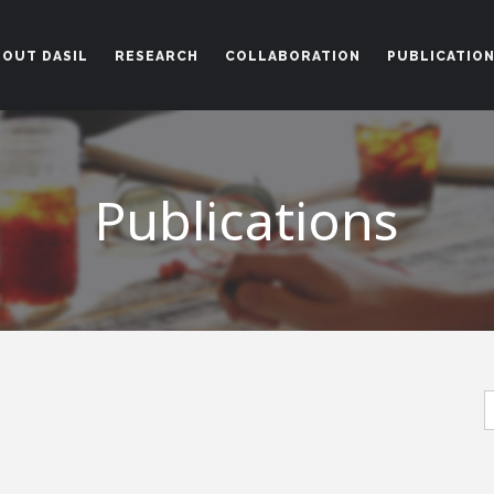
BOUT DASIL
RESEARCH
COLLABORATION
PUBLICATIO
Get in Touch
Publications
thedasi
m 227 (Office# 239D)
7204-3028
S
f