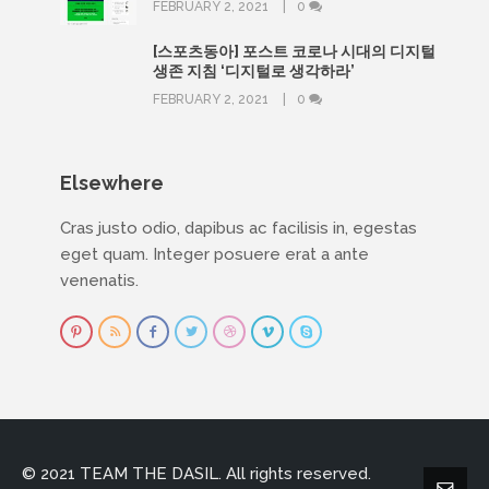
FEBRUARY 2, 2021
0
[스포츠동아] 포스트 코로나 시대의 디지털
생존 지침 ‘디지털로 생각하라’
FEBRUARY 2, 2021
0
Elsewhere
Cras justo odio, dapibus ac facilisis in, egestas
eget quam. Integer posuere erat a ante
venenatis.
© 2021 TEAM THE DASIL. All rights reserved.